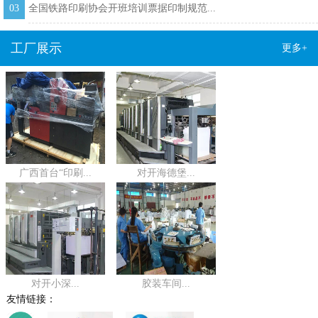
03
全国铁路印刷协会开班培训票据印制规范...
工厂展示
更多+
广西首台“印刷...
对开海德堡...
对开小深...
胶装车间...
友情链接：