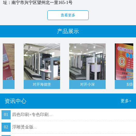
址：南宁市兴宁区望州北一里165-1号
查看更多
产品展示
对开海德堡
对开小深
刮刮卡1
资讯中心
更多+
01
四色印刷+专色印刷...
02
浮雕烫金版...